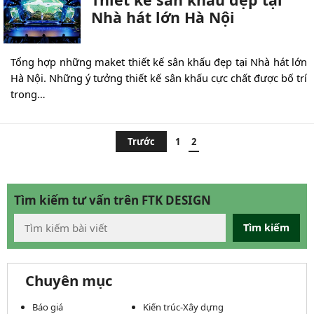
Nhà hát lớn Hà Nội
Tổng hợp những maket thiết kế sân khấu đẹp tại Nhà hát lớn
Hà Nội. Những ý tưởng thiết kế sân khấu cực chất được bố trí
trong…
Phân
Trước
1
2
trang
bài
viết
Tìm kiếm tư vấn trên FTK DESIGN
Tìm kiếm
Chuyên mục
Báo giá
Kiến trúc-Xây dựng