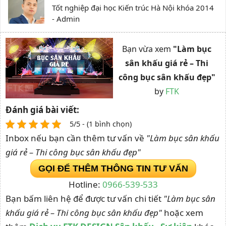
Tốt nghiệp đại học Kiến trúc Hà Nội khóa 2014
- Admin
Bạn vừa xem
"Làm bục
sân khấu giá rẻ – Thi
công bục sân khấu đẹp"
by
FTK
Đánh giá bài viết:
5/5 - (1 bình chọn)
Inbox nếu bạn cần thêm tư vấn về
"Làm bục sân khấu
giá rẻ – Thi công bục sân khấu đẹp"
GỌI ĐỂ THÊM THÔNG TIN TƯ VẤN
Hotline:
0966-539-533
Bạn bấm liên hệ để được tư vấn chi tiết
"Làm bục sân
khấu giá rẻ – Thi công bục sân khấu đẹp"
hoặc xem