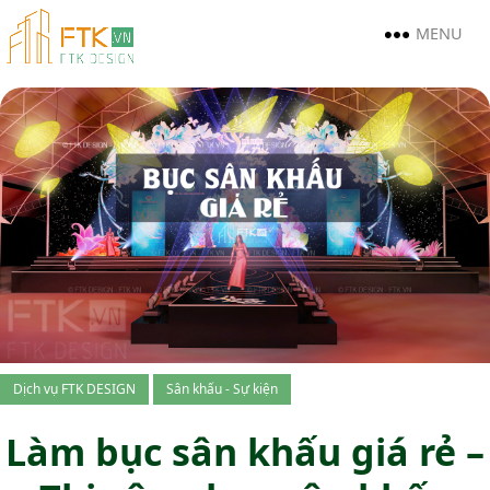
MENU
Dịch vụ FTK DESIGN
Sân khấu - Sự kiện
Làm bục sân khấu giá rẻ –