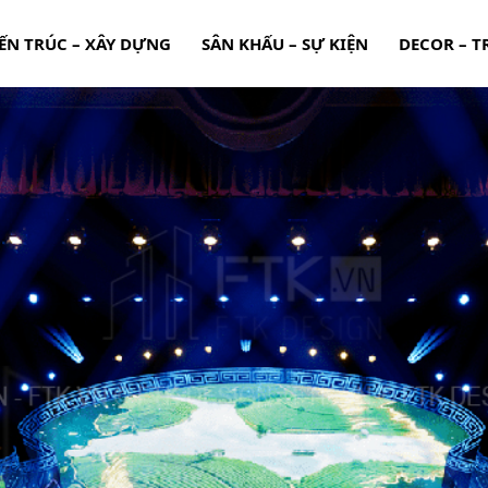
ẾN TRÚC – XÂY DỰNG
SÂN KHẤU – SỰ KIỆN
DECOR – T