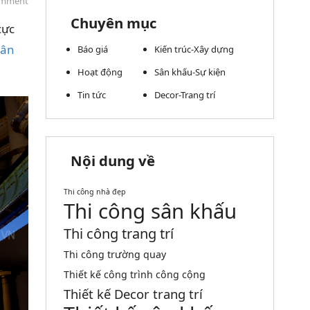
omment
Chuyên mục
cực
sân
Báo giá
Kiến trúc-Xây dựng
Hoạt động
Sân khấu-Sự kiện
Tin tức
Decor-Trang trí
Nội dung về
Thi công nhà đẹp
Thi công sân khấu
Thi công trang trí
Thi công trường quay
Thiết kế công trình công cộng
Thiết kế Decor trang trí