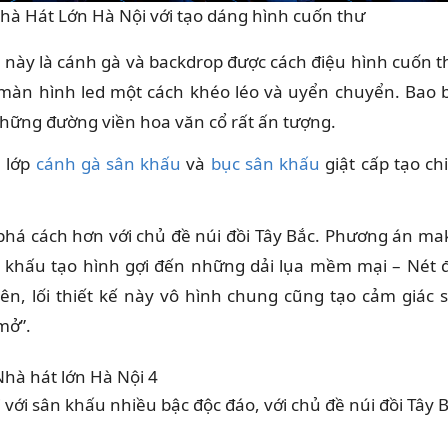
Nhà Hát Lớn Hà Nội với tạo dáng hình cuốn thư
 này là cánh gà và backdrop được cách điệu hình cuốn t
í màn hình led một cách khéo léo và uyển chuyển. Bao 
hững đường viền hoa văn cổ rất ấn tượng.
a lớp
cánh gà sân khấu
và
bục sân khấu
giật cấp tạo ch
há cách hơn với chủ đề núi đồi Tây Bắc. Phương án ma
n khấu tạo hình gợi đến những dải lụa mềm mại – Nét 
iên, lối thiết kế này vô hình chung cũng tạo cảm giác 
mở”.
 với sân khấu nhiều bậc độc đáo, với chủ đề núi đồi Tây 