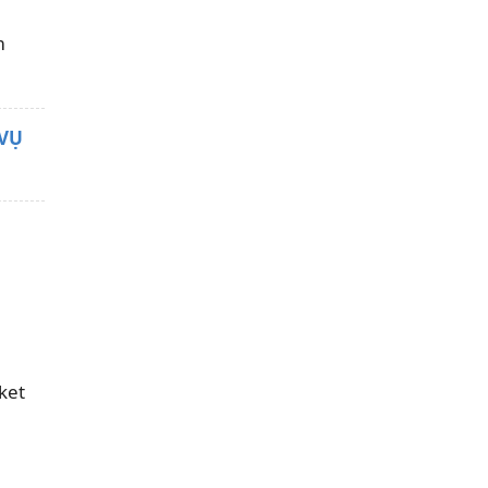
m
 VỤ
ket